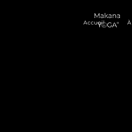
Accueil
À
YOG
Ess