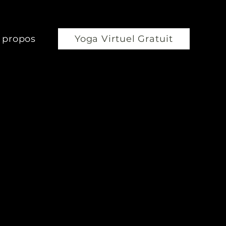
 propos
Yoga Virtuel Gratuit
A VIRTUEL GRA
aie nos classes de yoga en ligne parmi les différe
thématiques.