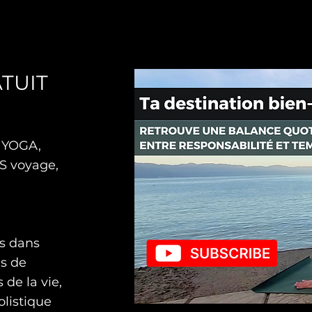
Prend une pause, ose la pose!
TUIT
e YOGA,
S voyage,
es dans
es de
de la vie,
olistique