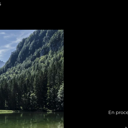
s
Page
En proce